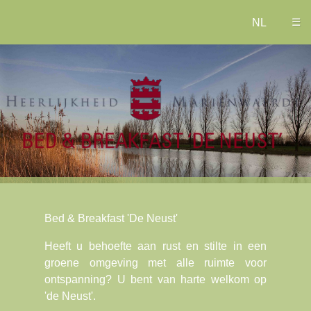
☰
Bed & Breakfast 'De Neust'
Heeft u behoefte aan rust en stilte in een
groene omgeving met alle ruimte voor
ontspanning? U bent van harte welkom op
'de Neust'.